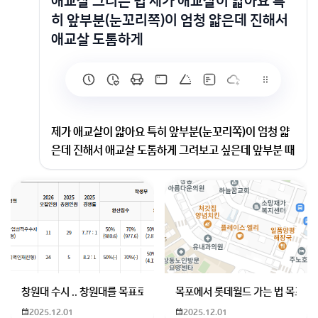
애교살 그리는 법 제가 애교살이 얇아요 특
히 앞부분(눈꼬리쪽)이 엄청 얇은데 진해서
애교살 도톰하게
제가 애교살이 얇아요 특히 앞부분(눈꼬리쪽)이 엄청 얇
은데 진해서 애교살 도톰하게 그려보고 싶은데 앞부분 때
문에 되게 이상하고 부자연스러워져요 어떻게 해야할까
요..
애교살이 얇아서 고민이시군요! 특히 눈꼬리 쪽이 얇아서
애교살을 도톰하게 그리고 싶은데, 부자연스러워질까 봐
걱정이 많으시겠어요. 제가 몇 가지 팁을 드릴게요!
다크서클 커버
: 애교살을 그리기 전에 다크서클을 컨실러로 커버해 주세요. 
창원대 수시 .. 창원대를 목표로 하고 있는 09년생입니다 지금 제 내신이
목포에서 롯데월드 가는 법 목포 버
2025.12.01
2025.12.01
밝은 색상의 섀도우 사용
: 피부보다 약간 밝은 톤의 섀도우나 컨실러를 사용해