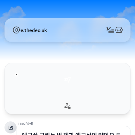
e.thedeo.uk
11:07
[익명]