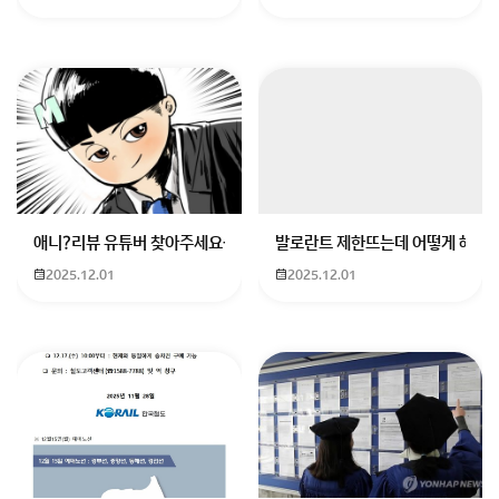
음영 추가
: 아이브로우나 섀도우를 사용해서 애교살 아래 부분에 그림자를 넣
하이라이터 사용
: 마지막으로 은은한 흰색 쉬머 섀도우를 애교살 앞부터 중간
제품 선택
: 애교살 전용 라이너나 펜슬을 사용하는 게 좋아요. 예를 들어, 
애니?리뷰 유튜버 찾아주세요ㅠㅠ 무슨 검정머리 남자 캐릭터에 더빙하
발로란트 제한뜨는데 어떻게 해야하
블렌딩
: 그린 후에는 손가락으로 살살 스머징해서 자연스러운 느낌을 주세요. 
2025.12.01
2025.12.01
연습
: 처음에는 어렵게 느껴질 수 있지만, 연습을 통해 자신에게 맞는 방법을
이 팁들을 참고해서 애교살을 자연스럽게 도톰하게 표현
해 보세요. 메이크업은 개인의 취향과 스타일에 따라 다
양하게 변형할 수 있으니, 여러 방법을 시도해 보며 자신
에게 가장 잘 어울리는 스타일을 찾아보세요!
회원가입 혹은 광고 [X]를 누르면 내용이 보입니다