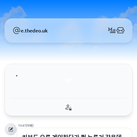
e.thedeo.uk
10:47
[익명]