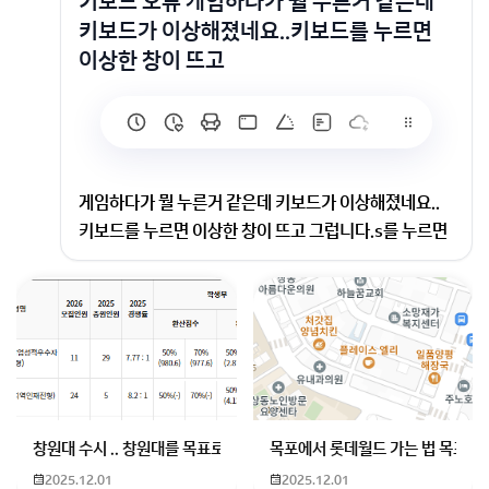
키보드 오류 게임하다가 뭘 누른거 같은데
키보드가 이상해졌네요..키보드를 누르면
이상한 창이 뜨고
게임하다가 뭘 누른거 같은데 키보드가 이상해졌네요..
키보드를 누르면 이상한 창이 뜨고 그럽니다.s를 누르면
검색창이 켜지고 w를 누르면 무슨 화면 캡처 버튼이 나오
네요..해결 방법 아시는 분 있으신가요??
키보드가 usb 3.0에 꽂아져 있다면 usb 2.0 에 꽂아 사
용보세요
옆에 무선 공유기가 있다면 멀리 떨어치거나 책상위에 있
다면 일직선상에 있다면 아래로 내려 보세요
창원대 수시 .. 창원대를 목표로 하고 있는 09년생입니다 지금 제 내신이
목포에서 롯데월드 가는 법 목포 버
2025.12.01
2025.12.01
무선 신호 때문에 키보드 나 마우스 스피커 등등 방해를