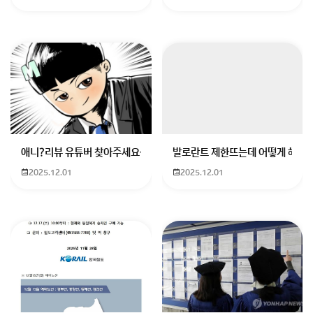
받아서
오작동을 일으킬수 있습니다
키보드 선을 흔들어 보세요 선에 문제가 있을 수도 있어
요
본체 뒷쪽 케이블을 뺐다 꼽았다 해보시고요
애니?리뷰 유튜버 찾아주세요ㅠㅠ 무슨 검정머리 남자 캐릭터에 더빙하
발로란트 제한뜨는데 어떻게 해야하
2025.12.01
2025.12.01
전원을 전부 끄고요 키보드 연결된거 빼주시고요
본체 뒷쪽 파워 케이블 빼주시고요 전원버턴 2번 눌러 주
시고요
다시한번 전원 1분동안 눌러 주세요 그런다음
키보드 연결해 주시고요 파워 케이블 연결 한다음 전원