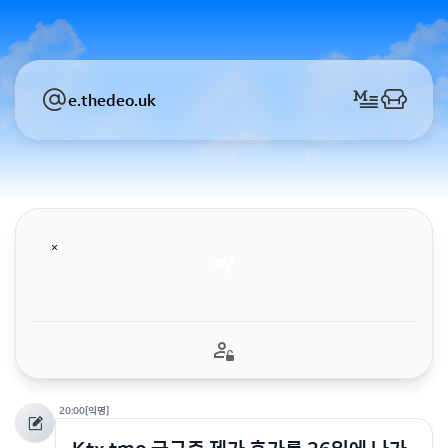
e.thedeo.uk
20:00
[익명]